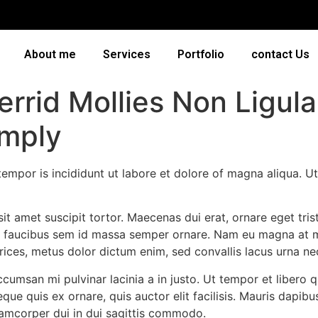
About me
Services
Portfolio
contact Us
verrid Mollies Non Ligul
imply
tempor is incididunt ut labore et dolore of magna aliqua. 
a sit amet suscipit tortor. Maecenas dui erat, ornare eget tri
sent faucibus sem id massa semper ornare. Nam eu magna at
ltrices, metus dolor dictum enim, sed convallis lacus urna ne
cumsan mi pulvinar lacinia a in justo. Ut tempor et libero qu
eque quis ex ornare, quis auctor elit facilisis. Mauris dapib
amcorper dui in dui sagittis commodo.