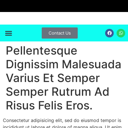
Contact Us
About me
contact Us
Pellentesque
Dignissim Malesuada
Varius Et Semper
Semper Rutrum Ad
Risus Felis Eros.
Consectetur adipisicing elit, sed do eiusmod tempor is
incididunt ut labore et dolore of magna aliqua. Ut enim